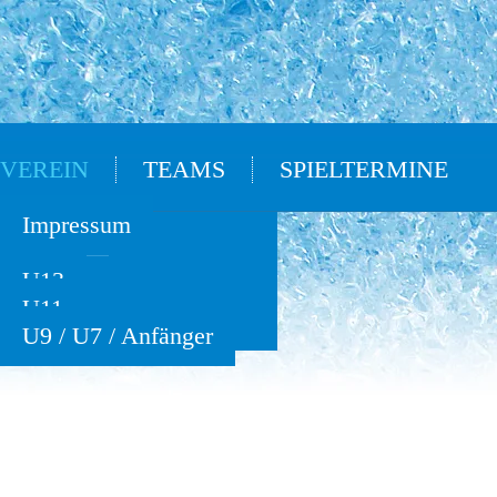
VEREIN
TEAMS
SPIELTERMINE
Oldies
Impressum
U15
U13
U11
U9 / U7 / Anfänger