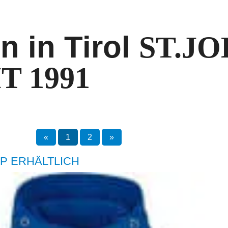
n in Tirol
ST.J
T 1991
«
1
2
»
P ERHÄLTLICH