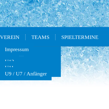
VEREIN
TEAMS
SPIELTERMINE
Oldies
Impressum
U15
U13
U11
U9 / U7 / Anfänger