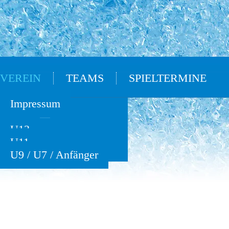
VEREIN
TEAMS
SPIELTERMINE
Oldies
Impressum
U15
U13
U11
U9 / U7 / Anfänger