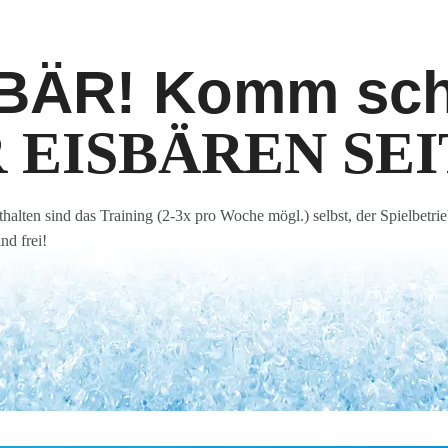
SBÄR! Komm sc
EISBÄREN SEIT
thalten sind das Training (2-3x pro Woche mögl.) selbst, der Spielbetr
nd frei!