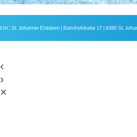
EHC
St. Johanner Eisbären | Bahnhofstraße 17 | 6380 St. Johann
‹
›
×