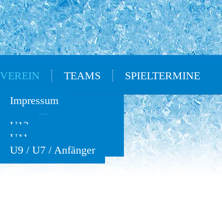
VEREIN
TEAMS
SPIELTERMINE
Oldies
Impressum
U15
U13
U11
U9 / U7 / Anfänger