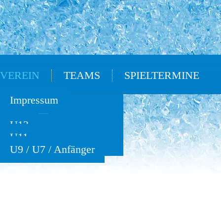
VEREIN
TEAMS
SPIELTERMINE
Oldies
Impressum
U15
U13
U11
U9 / U7 / Anfänger