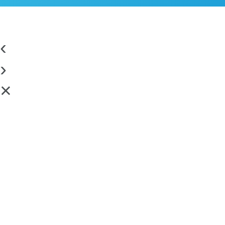
‹
›
×