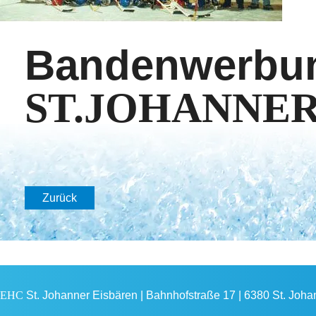
Bandenwerbun
ST.JOHANNER 
Zurück
EHC
St. Johanner Eisbären | Bahnhofstraße 17 | 6380 St. Johann