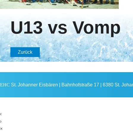
U13 vs Vomp
Zurück
EHC
St. Johanner Eisbären | Bahnhofstraße 17 | 6380 St. Johann
‹
›
×