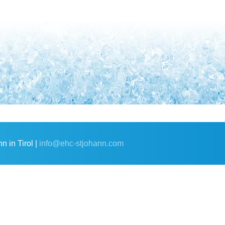
 in Tirol |
info@ehc-stjohann.com