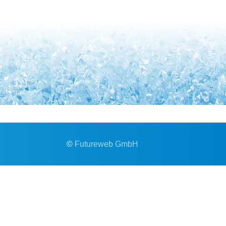
©
Futureweb GmbH