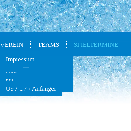
VEREIN
TEAMS
SPIELTERMINE
Oldies
Impressum
U15
U13
U11
U9 / U7 / Anfänger