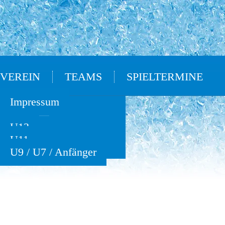
VEREIN
TEAMS
SPIELTERMINE
Oldies
Impressum
U15
U13
U11
U9 / U7 / Anfänger