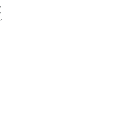
‹
›
×