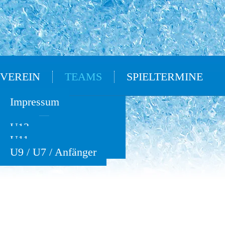
VEREIN
TEAMS
SPIELTERMINE
Oldies
Impressum
U15
U13
U11
U9 / U7 / Anfänger