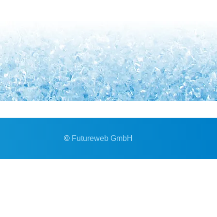
©
Futureweb GmbH