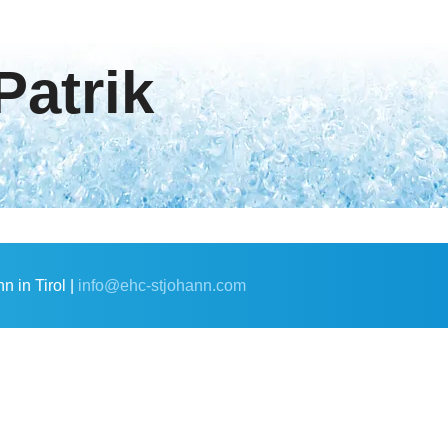
atrik
 in Tirol |
info@ehc-stjohann.com