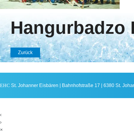
Hangurbadzo P
Zurück
EHC
St. Johanner Eisbären | Bahnhofstraße 17 | 6380 St. Johann
‹
›
×