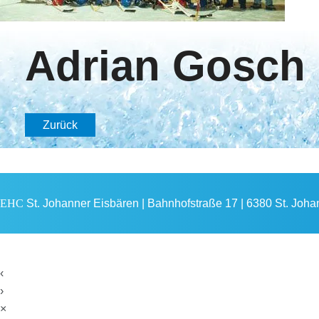
Adrian Gosch
Zurück
EHC
St. Johanner Eisbären | Bahnhofstraße 17 | 6380 St. Johann
‹
›
×