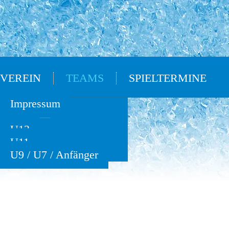
VEREIN
TEAMS
SPIELTERMINE
Oldies
Impressum
U15
U13
U11
U9 / U7 / Anfänger