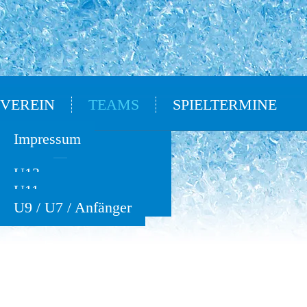
VEREIN
TEAMS
SPIELTERMINE
Oldies
Impressum
U15
U13
U11
U9 / U7 / Anfänger