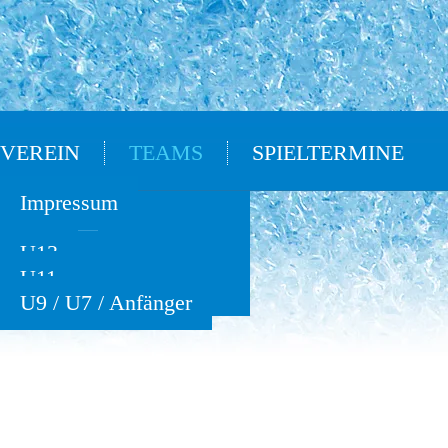
VEREIN
TEAMS
SPIELTERMINE
Oldies
Impressum
U15
U13
U11
U9 / U7 / Anfänger