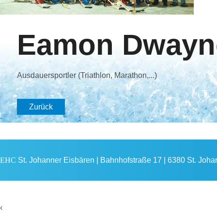
Eamon Dwayn
Ausdauersportler (Triathlon, Marathon,...)
Zurück
EHC
St. Johanner Eisbären | Bahnhofstraße 17 | 6380 St. Johann
‹