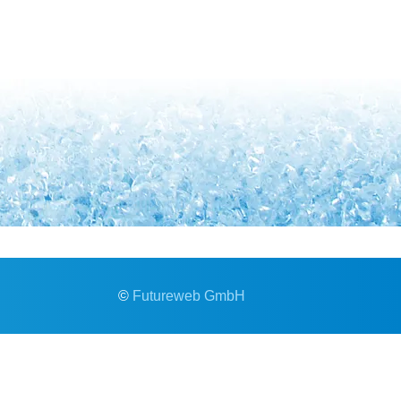
©
Futureweb GmbH