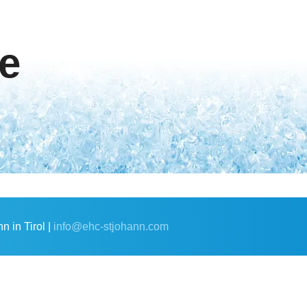
e
 in Tirol |
info@ehc-stjohann.com