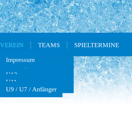
VEREIN
TEAMS
SPIELTERMINE
Oldies
Impressum
U15
U13
U11
U9 / U7 / Anfänger