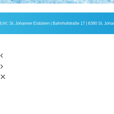
EHC
St. Johanner Eisbären | Bahnhofstraße 17 | 6380 St. Johann
‹
›
×