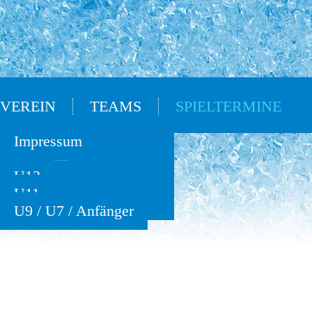
VEREIN
TEAMS
SPIELTERMINE
Oldies
Impressum
U15
U13
U11
U9 / U7 / Anfänger