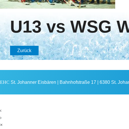
U13 vs WSG W
Zurück
EHC
St. Johanner Eisbären | Bahnhofstraße 17 | 6380 St. Johann
‹
›
×