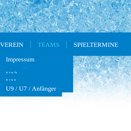
VEREIN
TEAMS
SPIELTERMINE
Oldies
Impressum
U15
U13
U11
U9 / U7 / Anfänger