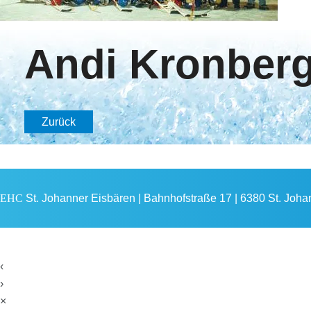
Andi Kronber
Zurück
EHC
St. Johanner Eisbären | Bahnhofstraße 17 | 6380 St. Johann
‹
›
×